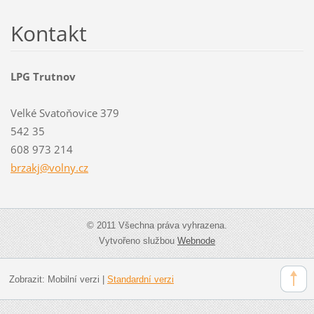
Kontakt
LPG Trutnov
Velké Svatoňovice 379
542 35
608 973 214
brzakj@v
olny.cz
© 2011 Všechna práva vyhrazena.
Vytvořeno službou
Webnode
Zobrazit:
Mobilní verzi
|
Standardní verzi