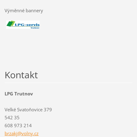
Výměnné bannery
Kontakt
LPG Trutnov
Velké Svatoňovice 379
542 35
608 973 214
brzakj@v
olny.cz