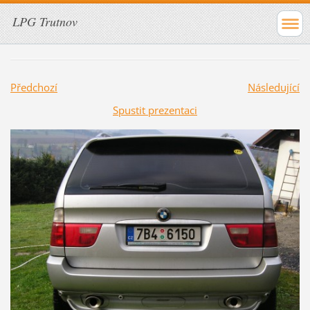
LPG Trutnov
Předchozí
Následující
Spustit prezentaci