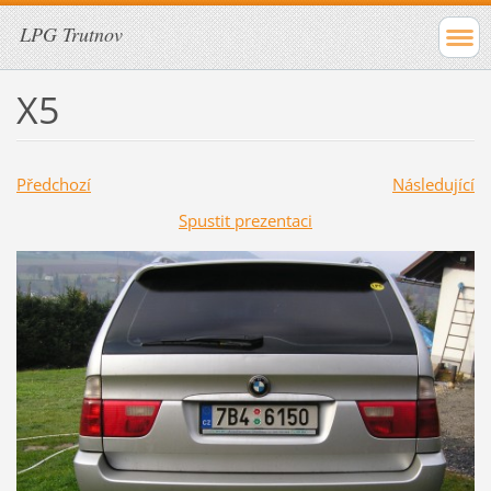
LPG Trutnov
X5
Předchozí
Následující
Spustit prezentaci