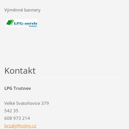
Výměnné bannery
Kontakt
LPG Trutnov
Velké Svatoňovice 379
542 35
608 973 214
brzakj@v
olny.cz