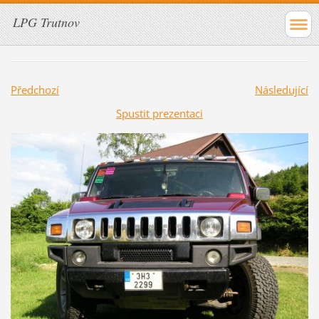
LPG Trutnov
Předchozí
Následující
Spustit prezentaci